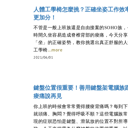
人體工學椅怎麼挑？正確坐姿工作效
更加分！
不管是一般上班族還是自由接案的SOHO族，
時間久坐容易造成脊椎背部的痠痛，今天分享
「坐」的正確姿勢，教你挑選出真正舒服的人
...more
工學椅
2021/06/01
鍵盤位置很重要！善用鍵盤架電腦族
痠痛說再見
你上班的時候會常常覺得腰痠背痛嗎？每到下
就頭痛、胸悶？覺得呼吸不順？這些電腦族常
現的症狀恐怕是鍵盤、滑鼠放的位置不對所導