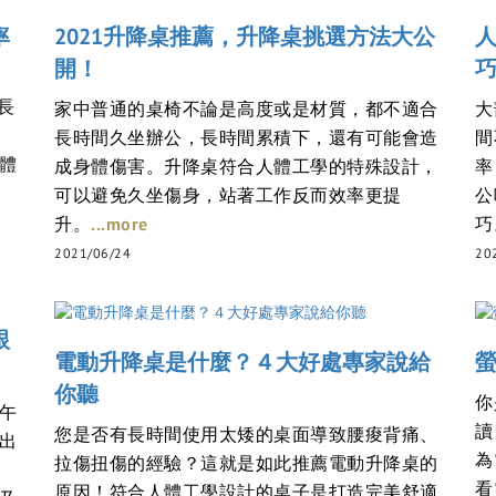
率
2021升降桌推薦，升降桌挑選方法大公
開！
長
家中普通的桌椅不論是高度或是材質，都不適合
大
長時間久坐辦公，長時間累積下，還有可能會造
間
體
成身體傷害。升降桌符合人體工學的特殊設計，
率
可以避免久坐傷身，站著工作反而效率更提
公
...more
升。
巧
2021/06/24
20
跟
電動升降桌是什麼？４大好處專家說給
你聽
你
午
讀
您是否有長時間使用太矮的桌面導致腰痠背痛、
出
為
拉傷扭傷的經驗？這就是如此推薦電動升降桌的
看
原因！符合人體工學設計的桌子是打造完美舒適