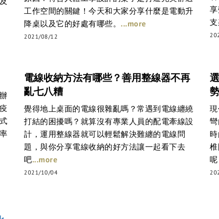
及
享
工作空間的關鍵！今天和大家分享什麼是電動升
支
...
more
降桌以及它的好處有哪些。
20
2021/08/12
電線收納方法有哪些？善用整線器不再
亂七八糟
辦
疫
覺得地上桌面的電線很雜亂嗎？常遇到電線纏繞
現
式
打結的困擾嗎？就算沒有專業人員的配電牽線設
彎
率
計，運用整線器就可以輕鬆解決難纏的電線問
時
題，與你分享電線收納的好方法讓一起看下去
椎
...more
吧
呢
2021/10/04
20