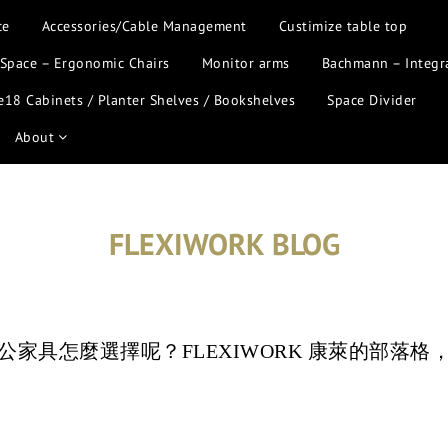
ce
Accessories/Cable Management
Custimize table top
 Space – Ergonomic Chairs
Monitor arms
Bachmann – Integr
18 Cabinets / Planter Shelves / Bookshelves
Space Divider
About
FLEXIWORK BLOG
家具怎麼選擇呢？FLEXIWORK 康萊的部落