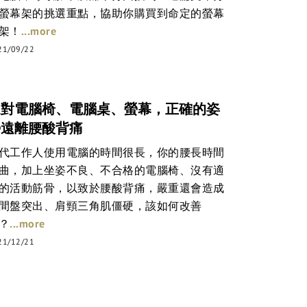
螢幕架的挑選重點，協助你購買到命定的螢幕
...more
架！
21/09/22
選對電腦椅、電腦桌、螢幕，正確的姿
勢遠離腰酸背痛
代工作人使用電腦的時間很長，你的腰長時間
曲，加上坐姿不良、不合格的電腦椅、沒有適
的活動筋骨，以致於腰酸背痛，嚴重還會造成
間盤突出、肩頸三角肌僵硬，該如何改善
...more
？
21/12/21