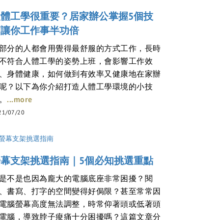
人體工學很重要？居家辦公掌握5個技
巧讓你工作事半功倍
部分的人都會用覺得最舒服的方式工作，長時
不符合人體工學的姿勢上班，會影響工作效
、身體健康，如何做到有效率又健康地在家辦
呢？以下為你介紹打造人體工學環境的小技
...more
。
21/07/20
螢幕支架挑選指南｜5個必知挑選重點
是不是也因為龐大的電腦底座非常困擾？閱
、書寫、打字的空間變得好侷限？甚至常常因
電腦螢幕高度無法調整，時常仰著頭或低著頭
電腦，導致脖子痠痛十分困擾嗎？這篇文章分