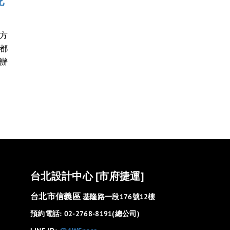
比
方
都
辦
台北設計中心 [市府捷運]
台北市信義區
基隆路一段176號12樓
預約電話: 02-2768-8191(總公司)