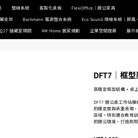
桌
整線系統
客製化桌板
FlexiOffice｜辦公家具
幕支架
Bachmann 電源整合系統
Eco Sound 降噪系統｜
SQ27 儲藏室隔間
4W Home 居家規劃
企業空間提案
展示
DFT7｜框
高穩定框型結構 × 
DFT7 辦公桌工作
的穩定度與承重表現
區域。特別適合教育
的辦公環境，打造耐