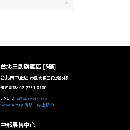
台北三創旗艦店 [3樓]
台北市中正區
市民大道三段2號3樓
預約電話: 02-2351-0100
LINE ID:
@flexiwork_syn
Google Map 導航
│
線上預約
中部展售中心