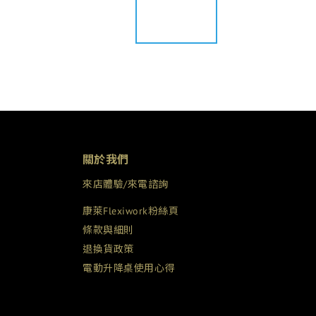
關於我們
來店體驗/來電諮詢
康萊Flexiwork粉絲頁
條款與細則
退換貨政策
電動升降桌使用心得