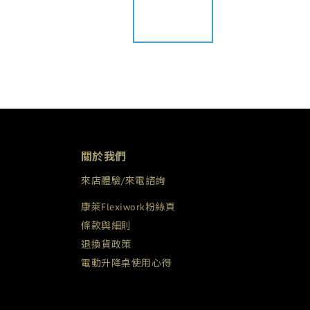
關於我們
來店體驗/來電諮詢
康萊Flexiwork粉絲頁
條款與細則
退換貨政策
電動升降桌使用心得