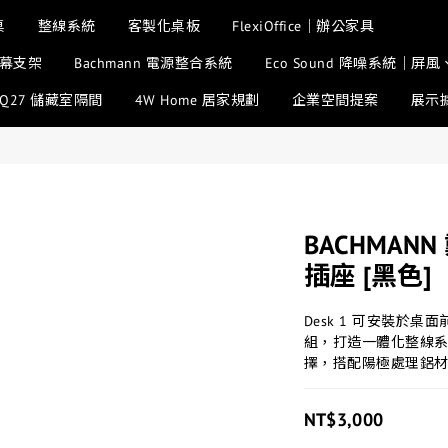
桌
整線系統
客製化桌板
FlexiOffice｜辦公家具
幕支架
Bachmann 電源整合系統
Eco Sound 降噪系統｜
SQ27 儲藏室隔間
4W Home 居家規劃
企業空間提案
展示
BACHMANN
插座 [黑色]
Desk 1 可安裝於
組，打造一體化整線
擇，搭配陽極處理鋁
NT$3,000