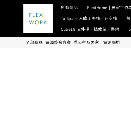
所有商品
FlexiHome｜居家工作
To Space 人體工學椅／升空椅
螢
Cube18 文件櫃／植栽架／書架
全部商品
電源整合方案
辦公室及居家│電源應用
|
|