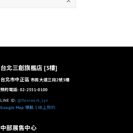
台北三創旗艦店 [3樓]
台北市中正區
市民大道三段2號3樓
預約電話: 02-2351-0100
LINE ID:
@flexiwork_syn
Google Map 導航
│
線上預約
中部展售中心