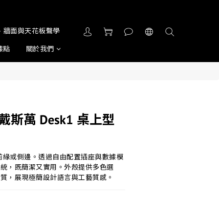
屏風、牆面與天花板聲學
據點
關於我們
 戴斯萬 Desk1 桌上型
桌面前緣或側邊。透過自由配置插座與數據模
系統，既簡潔又實用。外殼提供多色選
材質，展現極簡設計語言與工藝質感。