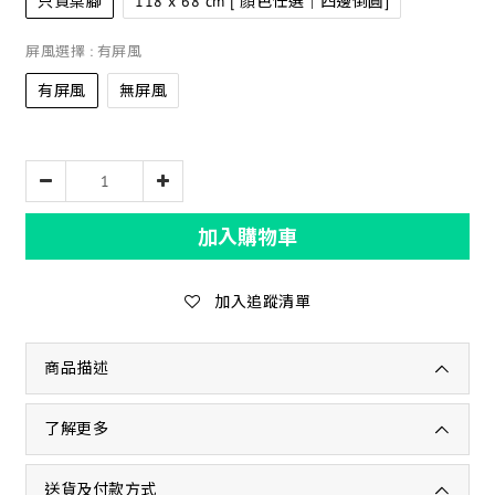
只買桌腳
118 x 68 cm [ 顏色任選│四邊倒圓]
屏風選擇
: 有屏風
有屏風
無屏風
加入購物車
加入追蹤清單
商品描述
了解更多
送貨及付款方式