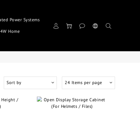
ated Power Systems
4W Home
Sort by
24 Items per page