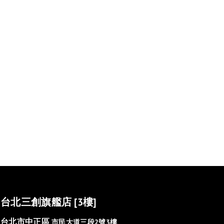
台北三創旗艦店 [3樓]
台北市中正區
市民大道三段2號3樓