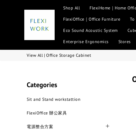
Shop All
FlexiHome｜Home Offi
FlexiOffice｜Office Furniture
To
Eco Sound Acoustic System
Cube
Enterprise Ergonomics
Stores
View All
|
Office Storage Cabinet
O
Categories
Sit and Stand workstattion
FlexiOffice 辦公家具
電源整合方案