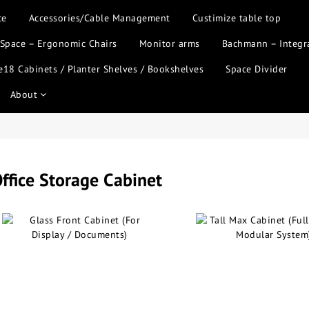
ce
Accessories/Cable Management
Custimize table top
 Space – Ergonomic Chairs
Monitor arms
Bachmann – Integr
18 Cabinets / Planter Shelves / Bookshelves
Space Divider
About
ffice Storage Cabinet