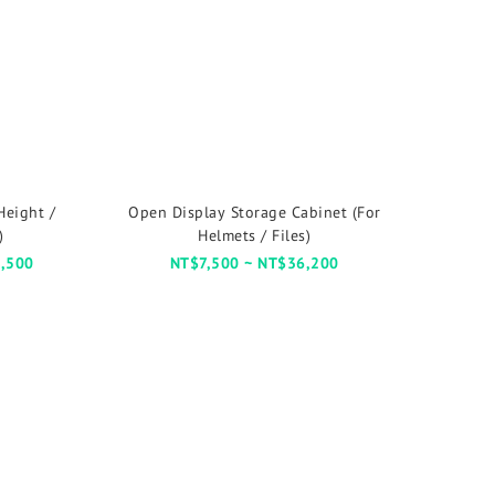
Height /
Open Display Storage Cabinet (For
)
Helmets / Files)
,500
NT$7,500 ~ NT$36,200