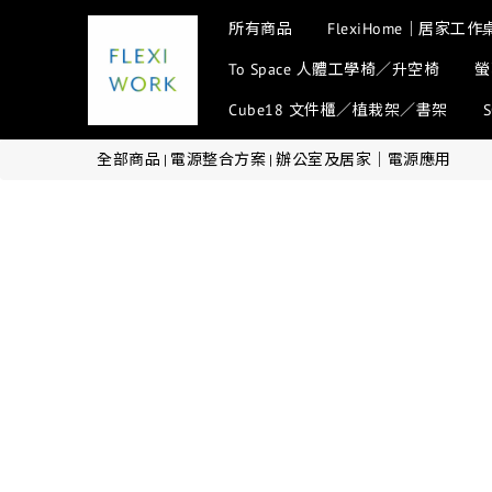
所有商品
FlexiHome｜居家工作
To Space 人體工學椅／升空椅
螢
Cube18 文件櫃／植栽架／書架
全部商品
電源整合方案
辦公室及居家│電源應用
|
|