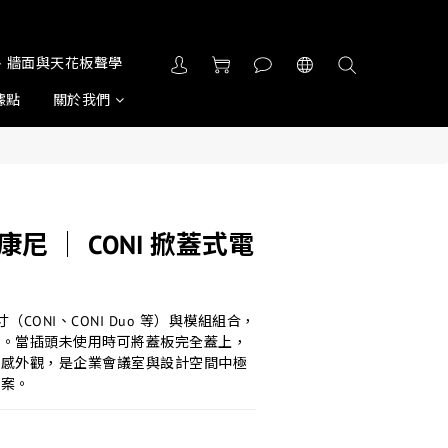
屏風、牆面與天花板聲學
據點
關於我們
 康尼 │ CONI 掀蓋式電
寸（CONI、CONI Duo 等）與模組組合，
置。當插頭未使用時可將蓋板完全蓋上，
質感外觀，是企業會議室與設計空間中極
方案。