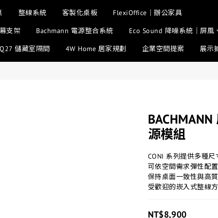
桌
整線系統
客製化桌板
FlexiOffice｜辦公家具
幕支架
Bachmann 電源整合系統
Eco Sound 降噪系統｜
SQ27 儲藏室隔間
4W Home 居家規劃
企業空間提案
展示
BACHMANN
源模組
CONI 系列提供多種尺
可依空間需求彈性配
保持桌面一致性與高
受歡迎的崁入式整線
NT$8,900