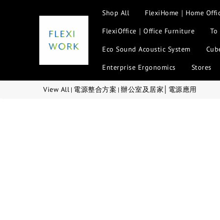
Shop All
FlexiHome｜Home Offi
FlexiOffice｜Office Furniture
To
Eco Sound Acoustic System
Cube
Enterprise Ergonomics
Stores
View All
電源整合方案
辦公室及居家│電源應用
|
|