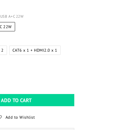
SB A+C 22W
C 22W
 2
CAT6 x 1 + HDMI2.0 x 1
ADD TO CART
Add to Wishlist