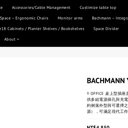
ce
Accessories/Cable Management
Custimize table top
 Space – Ergonomic Chairs
Monitor arms
Bachmann – Integr
18 Cabinets / Planter Shelves / Bookshelves
Space Divider
About
BACHMANN Y
Y OFFICE 桌上
供多組電源插孔與充電模組
約俐落外型與可選擇之資
源），可滿足現代工
NT$4,850