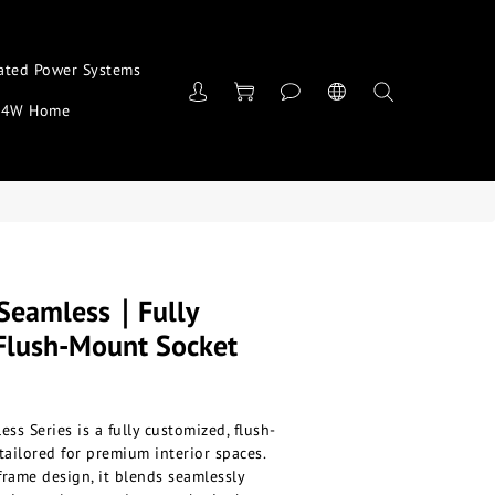
ated Power Systems
4W Home
eamless｜Fully
Flush-Mount Socket
 Series is a fully customized, flush-
ailored for premium interior spaces. 
frame design, it blends seamlessly 