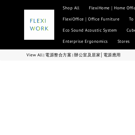
Shop All
FlexiHome｜Home Offi
FlexiOffice｜Office Furniture
To
Eco Sound Acoustic System
Cube
Enterprise Ergonomics
Stores
View All
電源整合方案
辦公室及居家│電源應用
|
|