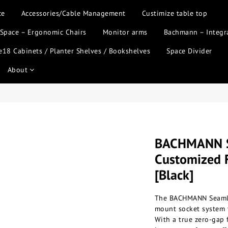
ce
Accessories/Cable Management
Custimize table top
 Space – Ergonomic Chairs
Monitor arms
Bachmann – Integr
18 Cabinets / Planter Shelves / Bookshelves
Space Divider
About
BACHMANN S
Customized 
[Black]
The BACHMANN Seamless
mount socket system t
With a true zero-gap 