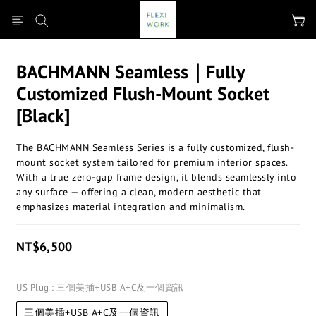
BACHMANN Seamless｜Fully
Customized Flush-Mount Socket
[Black]
The BACHMANN Seamless Series is a fully customized, flush-
mount socket system tailored for premium interior spaces. 
With a true zero-gap frame design, it blends seamlessly into 
any surface — offering a clean, modern aesthetic that 
emphasizes material integration and minimalism.
NT$6,500
US Plug
: 三個美插+USB A+C及一個資訊
三個美插+USB A+C及一個資訊