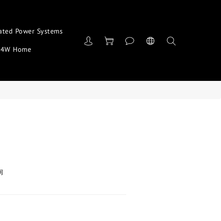
ated Power Systems
4W Home
詢