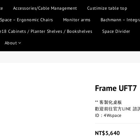
ce
Accessories/Cable Management
Custimize table top
 Space – Ergonomic Chairs
Monitor arms
Bachmann – Integr
18 Cabinets / Planter Shelves / Bookshelves
Space Divider
About
Frame UFT7
** 客製化桌板
歡迎前往官方LINE 諮
ID：4Wspace
NT$5,640