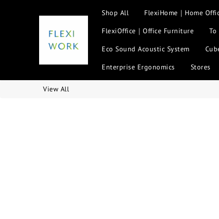
Shop All
FlexiHome｜Home Offi
FlexiOffice｜Office Furniture
To
Eco Sound Acoustic System
Cube
Enterprise Ergonomics
Stores
View All