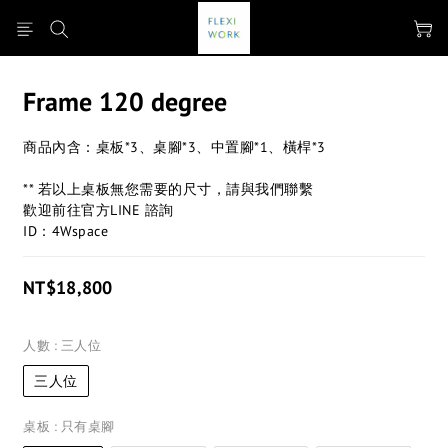
Frame 120 degree
商品內含：桌板*3、桌腳*3、中置腳*1、橫桿*3 
** 若以上桌板無您需要的尺寸，請與我們聯繫
歡迎前往官方LINE 諮詢
ID：4Wspace
NT$18,800
人數
: 三人位
三人位
桌板
: 只有桌腳