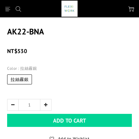
AK22-BNA
NT$530
Color
: 拉絲霧銀
拉絲霧銀
ADD TO CART
Add to Wishlist